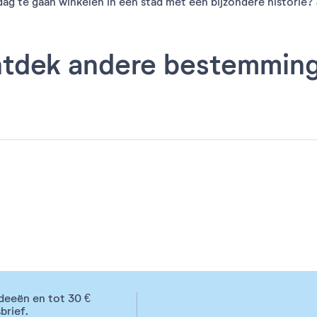
ag te gaan winkelen in een stad met een bijzondere historie? J
tdek andere bestemmin
deeën en tot 30 €
brief.