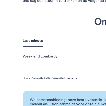
ene dag de natuur in te trekken en de volgende d
On
Last minute
Week end Lombardy
Vakantie Lombardy
Home
Vakantie Italië
Welkomstaanbieding: onze beste vakantie-i
cadeau als u zich aanmeldt voor onze nieuws