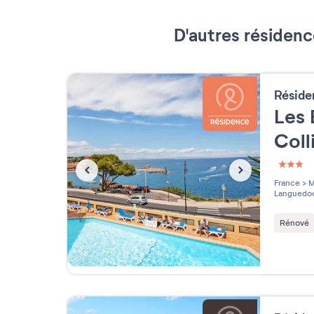
D'autres résidenc
Résid
Les 
Coll
3 étoi
France
>
M
Languedoc
Rénové