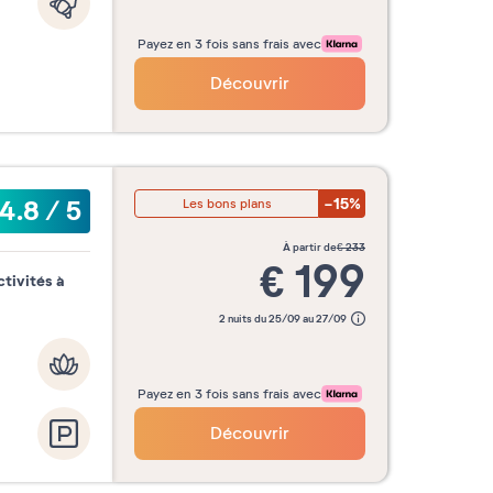
Payez en 3 fois sans frais avec
Découvrir
-15%
4.8
/
5
Les bons plans
à partir de
€
233
€
199
tivités à
2 nuits du 25/09 au 27/09
Payez en 3 fois sans frais avec
Découvrir