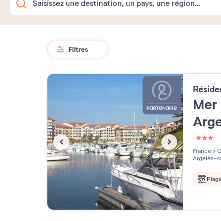
Filtres
Résid
Mer 
Arg
3 étoi
France
>
O
Argelès-s
Plag