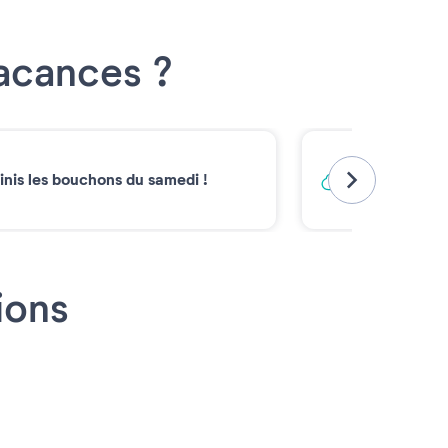
Vacances ?
Vacances ba
inis les bouchons du samedi !
Émissions carb
2030*
ions