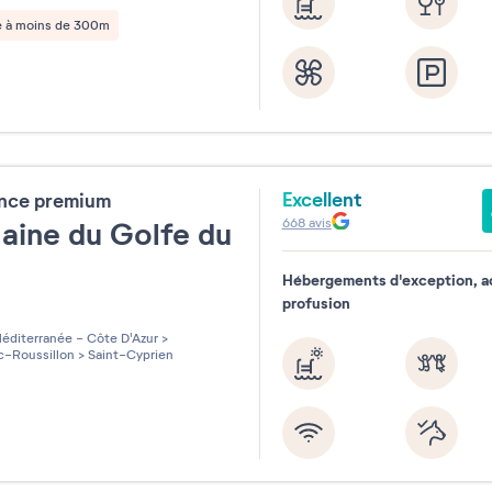
e à moins de 300m
Excellent
ence premium
668
avis
ine du Golfe du
n
Hébergements d'exception, ac
profusion
les sur 5
éditerranée - Côte D'Azur
>
-Roussillon
>
Saint-Cyprien