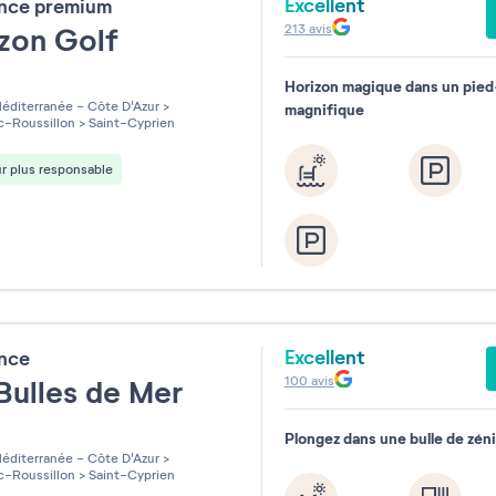
Excellent
ence premium
213
avis
zon Golf
Horizon magique dans un pied
les sur 5
éditerranée - Côte D'Azur
>
magnifique
-Roussillon
>
Saint-Cyprien
r plus responsable
Excellent
ence
100
avis
Bulles de Mer
Plongez dans une bulle de zén
les sur 5
éditerranée - Côte D'Azur
>
-Roussillon
>
Saint-Cyprien