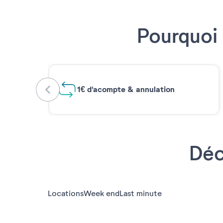
Pourquoi 
1€ d'acompte & annulation
Déc
Locations
Week end
Last minute