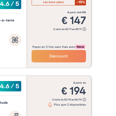
-15%
4.6
/
5
Les bons plans
à partir de
€
172
€
147
-à-terre
2 nuits du 06/11 au 08/11
Payez en 3 fois sans frais avec
Découvrir
à partir de
4.6
/
5
€
194
2 nuits du 02/10 au 04/10
itude
Plus que 2 disponibles