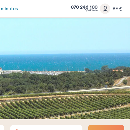
070 246 100
 minutes
BE
€
0,16€/min
Adultes
Enfants
Bébés