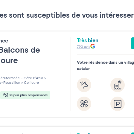
es sont susceptibles de vous intéress
Réinitialiser
Très bien
ence
790
avis
Balcons de
ioure
Votre résidence dans un villa
catalan
les sur 5
éditerranée - Côte D'Azur
>
-Roussillon
>
Collioure
Séjour plus responsable