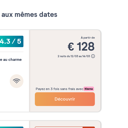
er aux mêmes dates
Valider mes dates
à partir de
4.3
/
5
€
128
2 nuits du 12/03 au 14/03
ge au charme
Payez en 3 fois sans frais avec
Découvrir