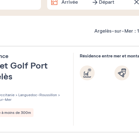
Arrivée
Départ
Dates exactes
Argelès-sur-Mer :
1
Combien de temps partez-vous 
ence
Résidence entre mer et mont
1 semaine
2 semaines
1 w
et Golf Port
elès
Souhaitez-vous préciser ?
les sur 5
ccitanie
>
Languedoc-Roussillon
>
ur-Mer
e à moins de 300m
Septemb
Août 2026
2026