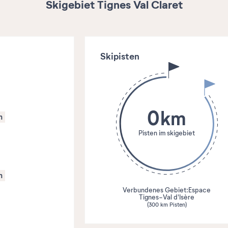
Skigebiet Tignes Val Claret
Skipisten
0
km
m
Pisten im skigebiet
m
Verbundenes Gebiet:
Espace
Tignes-Val d'Isère
(300 km Pisten)