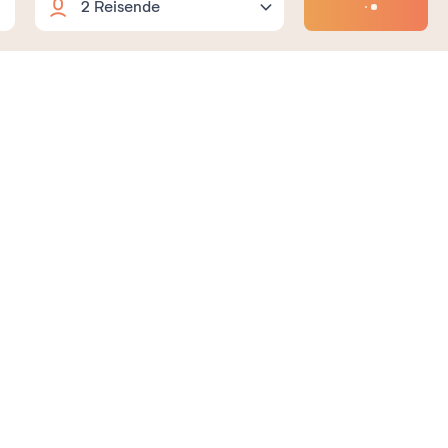
Erwachsene
2
Flexible Daten
+18 J.
Kinder
0
3-17 J. bei Anreise
September
2026
Babys
0
bis 2 Jahre bei Anreise
So
Mo
Di
Mi
Do
Fr
Sa
So
2
1
2
3
4
5
6
9
7
8
9
10
11
12
13
16
14
15
16
17
18
19
20
23
21
22
23
24
25
26
27
30
28
29
30