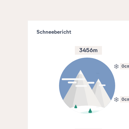
Schneebericht
3456
m
0
c
0
c