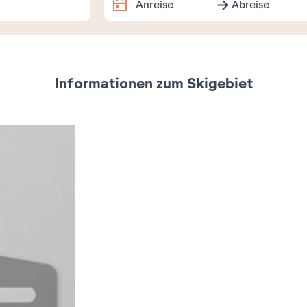
Anreise
Abreise
Genaue Daten
Informationen zum Skigebiet
August
2026
Mo
Di
Mi
Do
Fr
Sa
1
3
4
5
6
7
8
10
11
12
13
14
15
17
18
19
20
21
22
24
25
26
27
28
29
31