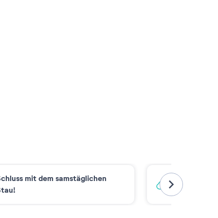
chluss mit dem samstäglichen
CO2-armer 
tau!