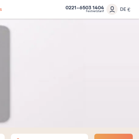
0221-6503 1404
s
DE
€
Festnetztarif
Erwachsene
Kinder
Babys