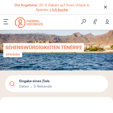
Die Angebote:
20 % Rabatt auf Ihren Urlaub in
> Ich buche
Spanien
SEHENSWÜRDIGKEITEN TÉNÉRIFE
SPANIEN
Eingabe eines Ziels
Daten
2 Reisende