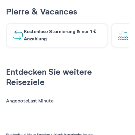
Pierre & Vacances
Kostenlose Stornierung & nur 1 €
At
Anzahlung
Entdecken Sie weitere
Reiseziele
Angebote
Last Minute
Startseite
Urlaub Spanien
Urlaub Kanarische Inseln