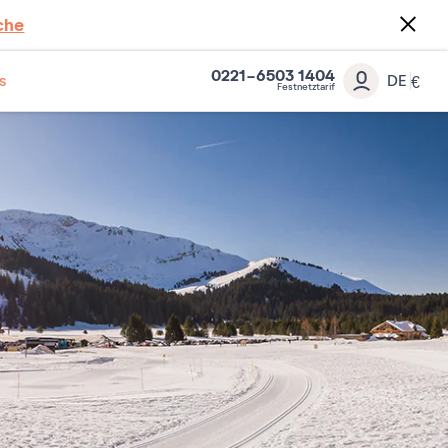
che
0221-6503 1404
s
DE
€
Festnetztarif