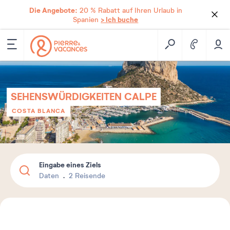
Die Angebote:
20 % Rabatt auf Ihren Urlaub in
> Ich buche
Spanien
SEHENSWÜRDIGKEITEN CALPE
COSTA BLANCA
Eingabe eines Ziels
Daten
2 Reisende