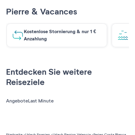
Pierre & Vacances
Kostenlose Stornierung & nur 1 €
At
Anzahlung
Entdecken Sie weitere
Reiseziele
Angebote
Last Minute
Startseite
Urlaub Spanien
Urlaub Region Valencia
Ferien Costa Blanca