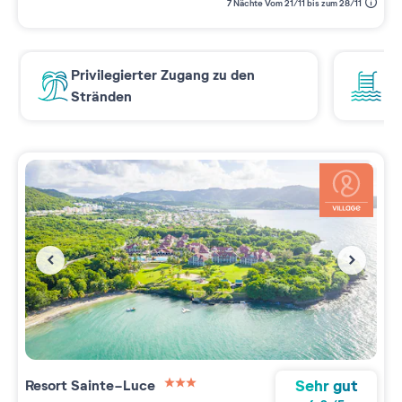
7 Nächte Vom 21/11 bis zum 28/11
Privilegierter Zugang zu den
Wa
Stränden
Sehr gut
Resort
Sainte-Luce
3 étoiles sur 5