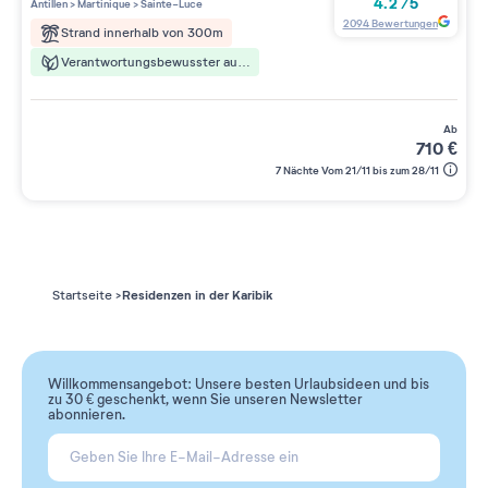
4.2
/
5
Antillen
>
Martinique
>
Sainte-Luce
2094
Bewertungen
Strand innerhalb von 300m
Verantwortungsbewusster aufenthalt
ab
710
€
7 Nächte Vom 21/11 bis zum 28/11
Residenzen in der Karibik
Startseite
Willkommensangebot: Unsere besten Urlaubsideen und bis
zu 30 € geschenkt, wenn Sie unseren Newsletter
abonnieren.