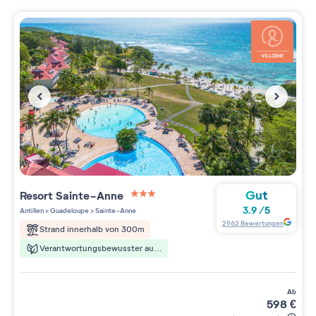
Gut
Resort
Sainte-Anne
3 étoiles sur 5
3.9
/
5
Antillen
>
Guadeloupe
>
Sainte-Anne
2962
Bewertungen
Strand innerhalb von 300m
Verantwortungsbewusster aufenthalt
ab
598
€