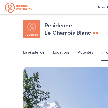
Nos d
Résidence
Le Chamois Blanc
2 étoiles
Inf
La résidence
Locations
Activités