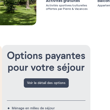
Activités gratuites
Balcon
Activités sportives/culturelles
Appartem
offertes par Pierre & Vacances
Options payantes
pour votre séjour
Voir le détail des options
Ménage en milieu de séjour