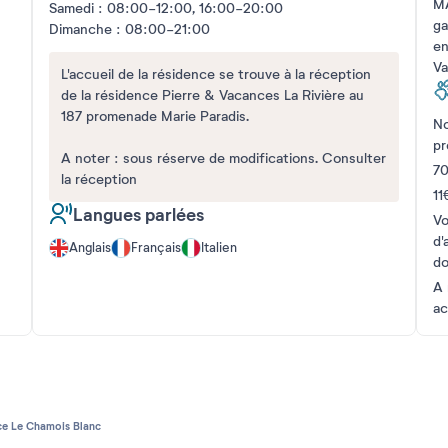
MA
Samedi : 08:00-12:00, 16:00-20:00
ga
Dimanche : 08:00-21:00
en
Va
L'accueil de la résidence se trouve à la réception
de la résidence Pierre & Vacances La Rivière au
187 promenade Marie Paradis.
No
pr
A noter : sous réserve de modifications. Consulter
70
la réception
11
Langues parlées
Vo
d'
Anglais
Français
Italien
do
A 
ac
ce Le Chamois Blanc