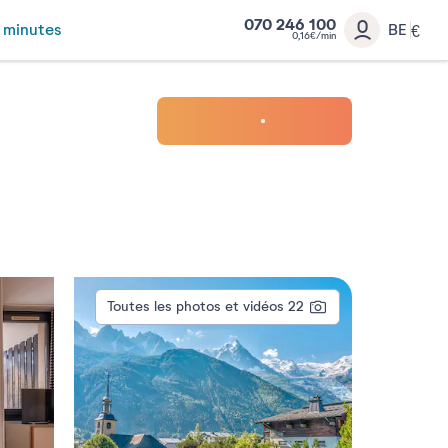
070 246 100
 minutes
BE
€
0,16€/min
Toutes les photos et vidéos
22