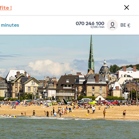
fite !
070 246 100
 minutes
BE
€
0,16€/min