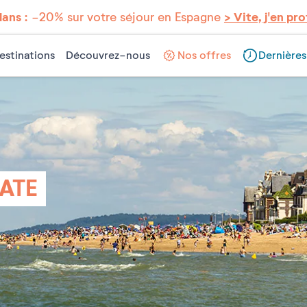
lans :
-20% sur votre séjour en Espagne
> Vite, j'en pro
estinations
Découvrez-nous
Nos offres
Dernières
GATE