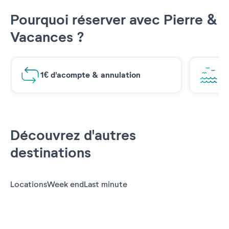
Pourquoi réserver avec Pierre &
Vacances ?
1€ d'acompte & annulation
Vu
Découvrez d'autres
destinations
Locations
Week end
Last minute