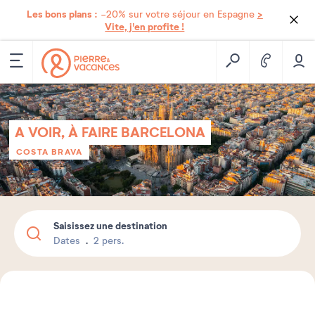
Les bons plans :
>
-20% sur votre séjour en Espagne
Vite, j'en profite !
A VOIR, À FAIRE BARCELONA
COSTA BRAVA
Saisissez une destination
Dates
2 pers.