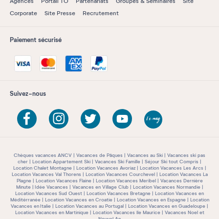
Agences
Portail TO
Partenariats
Groupes & Séminaires
Site
Corporate
Site Presse
Recrutement
Paiement sécurisé
Suivez-nous
Chèques vacances ANCV
Vacances de Pâques
Vacances au Ski
Vacances ski pas
cher
Location Appartement Ski
Vacances Ski Famille
Séjour Ski tout Compris
Location Chalet Montagne
Location Vacances Avoriaz
Location Vacances Les Arcs
Location Vacances Val Thorens
Location Vacances Courchevel
Location Vacances La
Plagne
Location Vacances Flaine
Location Vacances Meribel
Vacances Dernière
Minute
Idée Vacances
Vacances en Village Club
Location Vacances Normandie
Location Vacances Sud Ouest
Location Vacances Bretagne
Location Vacances en
Méditérranée
Location Vacances en Croatie
Location Vacances en Espagne
Location
Vacances en Italie
Location Vacances au Portugal
Location Vacances en Guadeloupe
Location Vacances en Martinique
Location Vacances île Maurice
Vacances Noel et
Nouvel An