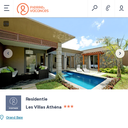
1
/
16
Residentie
Les Villas Athéna
3 étoiles sur 5
Grand Baie