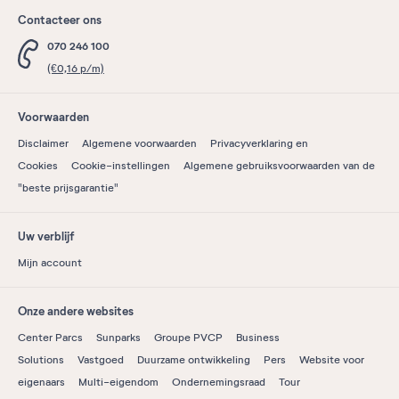
Contacteer ons
070 246 100
(€0,16 p/m)
Voorwaarden
Disclaimer
Algemene voorwaarden
Privacyverklaring en
Cookies
Cookie-instellingen
Algemene gebruiksvoorwaarden van de
"beste prijsgarantie"
Uw verblijf
Mijn account
Onze andere websites
Center Parcs
Sunparks
Groupe PVCP
Business
Solutions
Vastgoed
Duurzame ontwikkeling
Pers
Website voor
eigenaars
Multi-eigendom
Ondernemingsraad
Tour