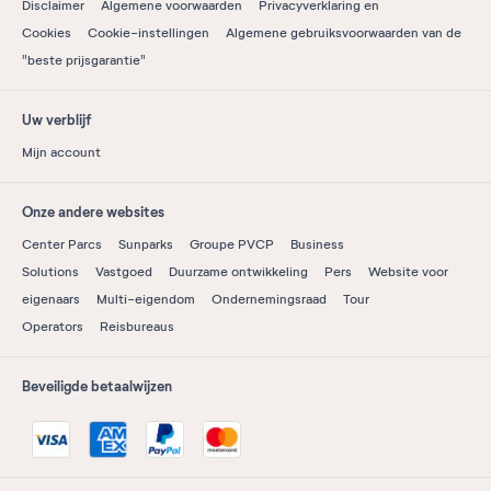
Disclaimer
Algemene voorwaarden
Privacyverklaring en
Cookies
Cookie-instellingen
Algemene gebruiksvoorwaarden van de
"beste prijsgarantie"
Uw verblijf
Mijn account
Onze andere websites
Center Parcs
Sunparks
Groupe PVCP
Business
Solutions
Vastgoed
Duurzame ontwikkeling
Pers
Website voor
eigenaars
Multi-eigendom
Ondernemingsraad
Tour
Operators
Reisbureaus
Beveiligde betaalwijzen