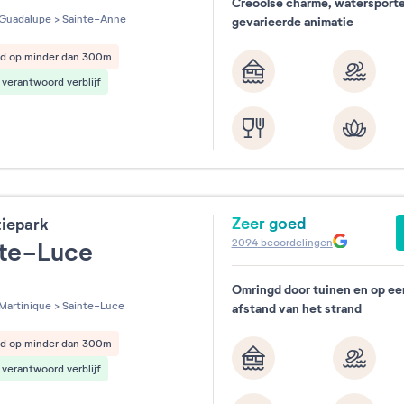
Creoolse charme, watersport
les sur 5
Guadalupe
>
Sainte-Anne
gevarieerde animatie
nd op minder dan 300m
verantwoord verblijf
Zeer goed
tiepark
2094
beoordelingen
nte-Luce
Omringd door tuinen en op e
les sur 5
Martinique
>
Sainte-Luce
afstand van het strand
nd op minder dan 300m
verantwoord verblijf