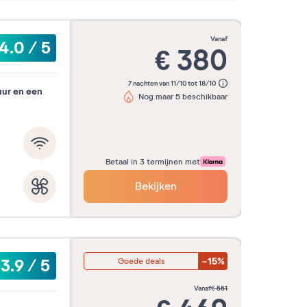
vanaf
4.0
/
5
€
380
7 nachten van 11/10 tot 18/10
uur en een
Nog maar 5 beschikbaar
Betaal in 3 termijnen met
Bekijken
-15%
3.9
/
5
Goede deals
vanaf
€
551