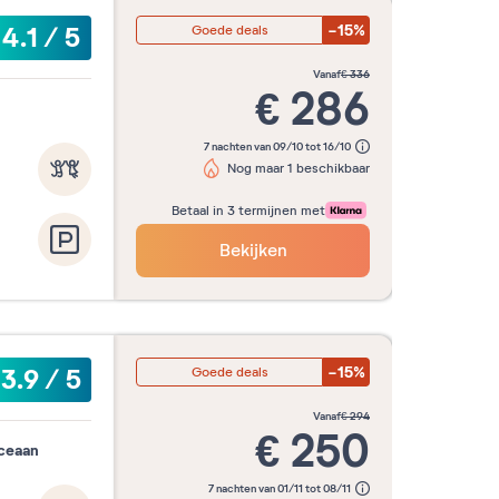
-15%
4.1
/
5
Goede deals
vanaf
€
336
€
286
7 nachten van 09/10 tot 16/10
Nog maar 1 beschikbaar
Betaal in 3 termijnen met
Bekijken
-15%
3.9
/
5
Goede deals
vanaf
€
294
€
250
oceaan
7 nachten van 01/11 tot 08/11