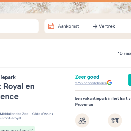
Aankomst
Vertrek
Aankomst
Vertrek
Exacte data
10
res
Augustus
2026
Zeer goed
tiepark
ma
di
wo
do
vr
za
2763
beoordelingen
 Royal en
1
vence
Een vakantiepark in het hart 
3
4
5
6
7
8
Provence
les sur 5
10
11
12
13
14
15
Middellandse Zee - Côte d'Azur
>
>
Pont-Royal
17
18
19
20
21
22
verantwoord verblijf