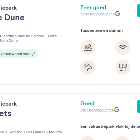
Zeer goed
tiepark
3982
beoordelingen
le Dune
Tussen zee en duinen
les sur 5
Picardië
>
Baie de Somme - Côte
Belle Dune
verantwoord verblijf
Goed
tiepark
1287
beoordelingen
iets
Een vakantiepark vlak bij de 
les sur 5
Zuid-westen
>
Les Landes
>
Moliets