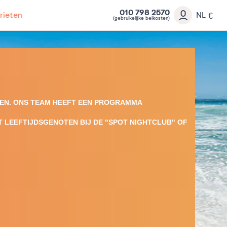
010 798 2570
rieten
NL
€
(gebruikelijke belkosten)
LLEN. ONS TEAM HEEFT EEN PROGRAMMA
T LEEFTIJDSGENOTEN BIJ DE "SPOT NIGHTCLUB" OF