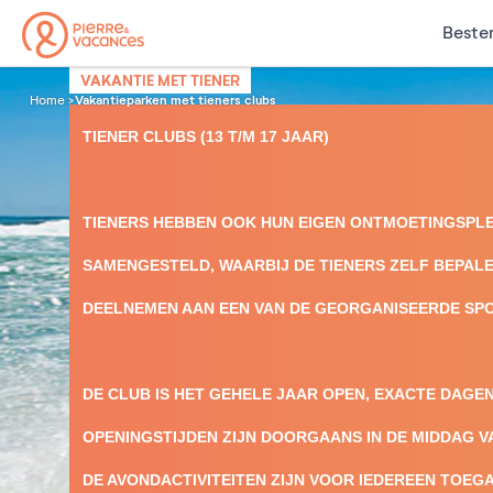
Beste
VAKANTIE MET TIENER
Vakantieparken met tieners clubs
Home
TIENER CLUBS
(13 T/M 17 JAAR)
TIENERS HEBBEN OOK HUN EIGEN ONTMOETINGSPLEK
SAMENGESTELD, WAARBIJ DE TIENERS ZELF BEPALE
DEELNEMEN AAN EEN VAN DE GEORGANISEERDE SPO
DE CLUB IS HET GEHELE JAAR OPEN, EXACTE DAGEN
OPENINGSTIJDEN ZIJN DOORGAANS IN DE MIDDAG VAN
DE AVONDACTIVITEITEN ZIJN VOOR IEDEREEN TOEGA