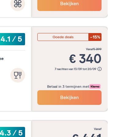
Bekijken
-15%
4.1
/
5
Goede deals
vanaf
€
399
€
340
he
7 nachten van 13/09 tot 20/09
Betaal in 3 termijnen met
Bekijken
vanaf
4.3
/
5