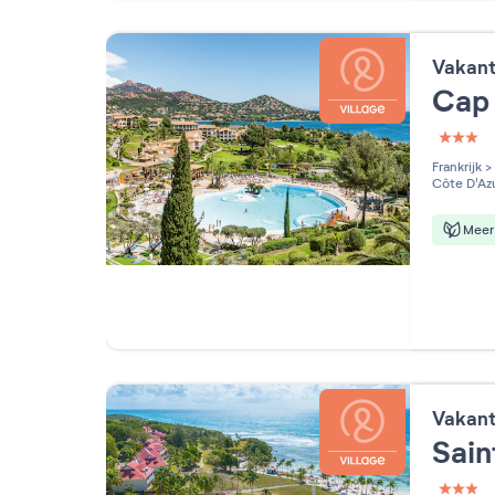
Vakan
Cap 
3 étoi
Frankrijk
>
Côte D'Az
Meer 
Vakan
Sai