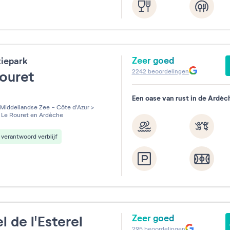
Zeer goed
tiepark
2242
beoordelingen
Rouret
Een oase van rust in de Ardèc
les sur 5
Middellandse Zee - Côte d'Azur
>
Le Rouret en Ardèche
verantwoord verblijf
Zeer goed
l de l'Esterel
295
beoordelingen