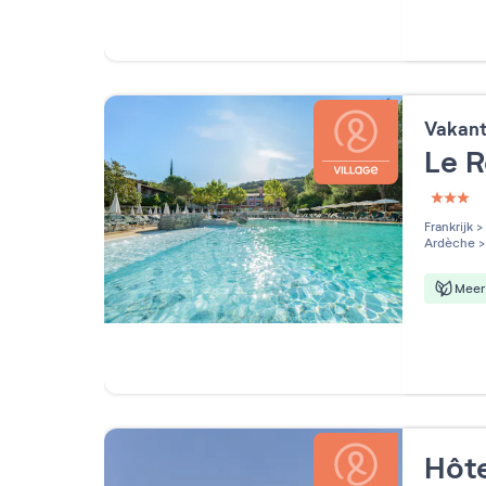
Vakan
Le 
3 étoi
Frankrijk
>
Ardèche
>
Meer 
Hôte