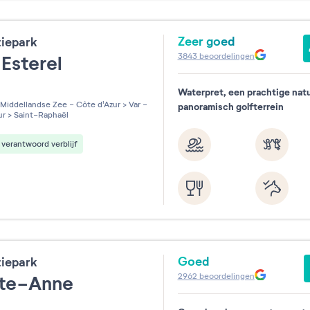
Zeer goed
tiepark
3843
beoordelingen
Esterel
Waterpret, een prachtige nat
les sur 5
Middellandse Zee - Côte d'Azur
>
Var -
panoramisch golfterrein
ur
>
Saint-Raphaël
verantwoord verblijf
Goed
tiepark
2962
beoordelingen
nte-Anne