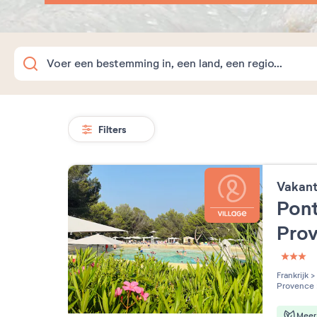
Filters
Vakan
Pont
Pro
3 étoi
Frankrijk
>
Provence
Meer 