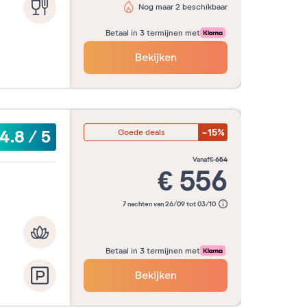
Nog maar 2 beschikbaar
Betaal in 3 termijnen met
Bekijken
-15%
4.8
/
5
Goede deals
vanaf
€
654
€
556
7 nachten van 26/09 tot 03/10
Betaal in 3 termijnen met
Bekijken