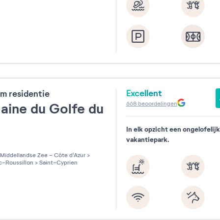
Excellent
m residentie
668
beoordelingen
ine du Golfe du
n
In elk opzicht een ongelofelijk
vakantiepark.
les sur 5
Middellandse Zee - Côte d'Azur
>
-Roussillon
>
Saint-Cyprien