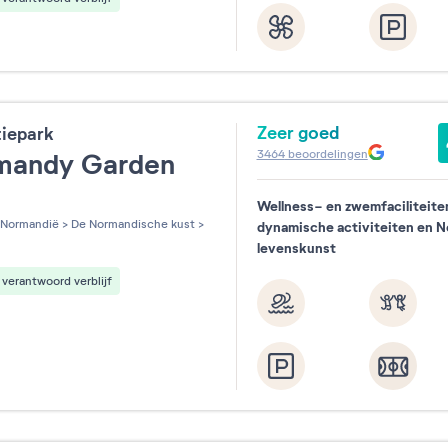
24
25
26
27
28
29
31
Zeer goed
tiepark
3464
beoordelingen
mandy Garden
Wellness- en zwemfaciliteite
les sur 5
Normandië
>
De Normandische kust
>
dynamische activiteiten en 
levenskunst
verantwoord verblijf