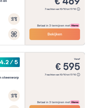
€
469
en en
7 nachten van 10/10 tot 17/10
Betaal in 3 termijnen met
Bekijken
vanaf
4.2
/
5
€
595
7 nachten van 10/10 tot 17/10
en steenworp
Betaal in 3 termijnen met