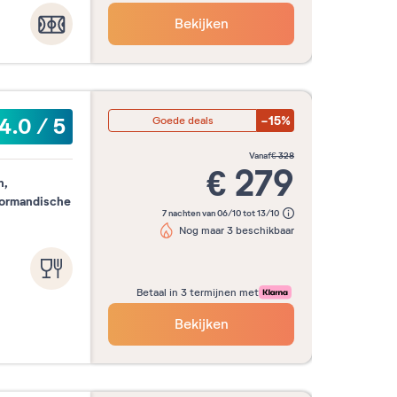
30
28
29
30
Bekijken
-15%
4.0
/
5
Goede deals
vanaf
€
328
€
279
n,
Normandische
7 nachten van 06/10 tot 13/10
Nog maar 3 beschikbaar
Betaal in 3 termijnen met
Bekijken