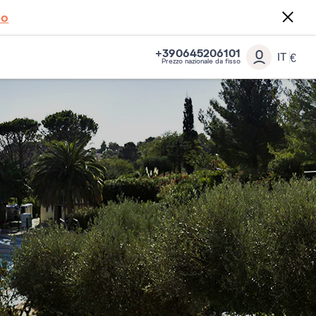
to
+390645206101
IT
€
Prezzo nazionale da fisso