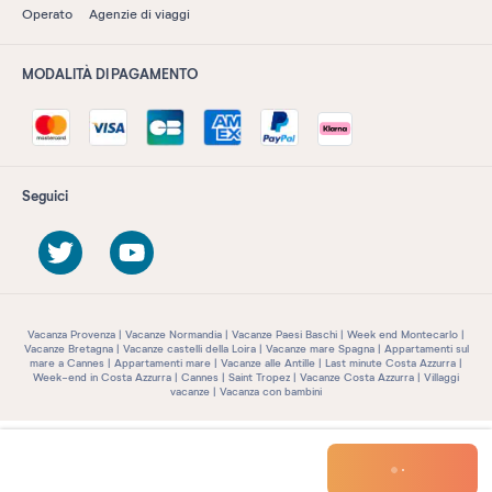
Operato
Agenzie di viaggi
MODALITÀ DI PAGAMENTO
Seguici
Vacanza Provenza
Vacanze Normandia
Vacanze Paesi Baschi
Week end Montecarlo
Vacanze Bretagna
Vacanze castelli della Loira
Vacanze mare Spagna
Appartamenti sul
mare a Cannes
Appartamenti mare
Vacanze alle Antille
Last minute Costa Azzurra
Week-end in Costa Azzurra
Cannes
Saint Tropez
Vacanze Costa Azzurra
Villaggi
vacanze
Vacanza con bambini