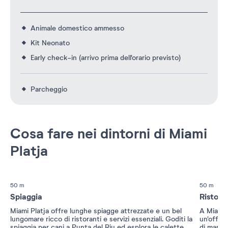
Animale domestico ammesso
Kit Neonato
Early check-in (arrivo prima dell'orario previsto)
Parcheggio
Cosa fare nei dintorni di Miami
Platja
50 m
50 m
Spiaggia
Ristora
Miami Platja offre lunghe spiagge attrezzate e un bel
A Miami P
lungomare ricco di ristoranti e servizi essenziali. Goditi la
un'offert
spiaggia per cani a Punta del Riu ed esplora le calette
di mare f