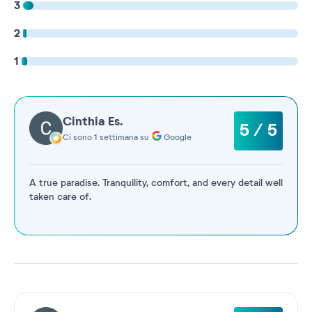
3
2
1
Cinthia Es.
5 / 5
Ci sono 1 settimana su
Google
A true paradise. Tranquility, comfort, and every detail well
taken care of.