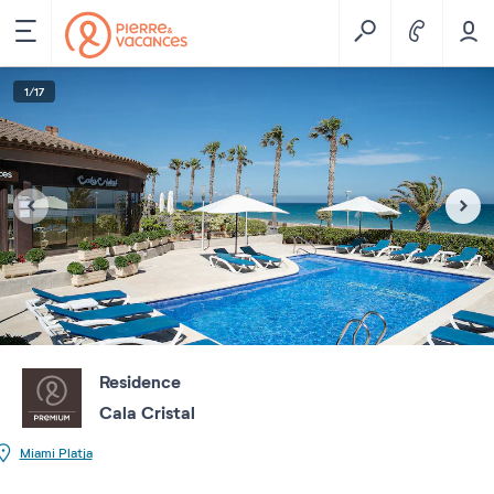
1
/
17
Residence
Cala Cristal
Miami Platja