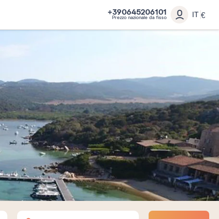
+390645206101
IT
€
Prezzo nazionale da fisso
Adulti
Bambini
Neonati