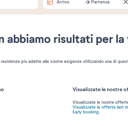
Arrivo
Partenza
Date esatte
 abbiamo risultati per la 
Quanto tempo resti?
1 settimana
2 settimane
1
 residenze più adatte alle vostre esigenze utilizzando una di ques
Souhaitez-vous préciser ?
so
Visualizzate le nostre 
Visualizzate le nostre offe
Visualizzate le offerte last 
Early booking
Agosto
Settemb
2026
2026