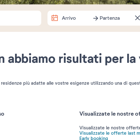
Arrivo
Partenza
Arrivo
Partenza
Date esatte
 abbiamo risultati per la 
Quanto tempo resti?
1 settimana
2 settimane
1
 residenze più adatte alle vostre esigenze utilizzando una di ques
Souhaitez-vous préciser ?
so
Visualizzate le nostre 
Visualizzate le nostre offe
Visualizzate le offerte last 
Early booking