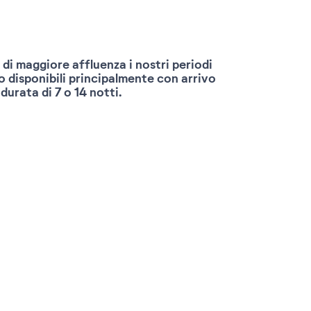
re
Ottobre
Novembre
Dicemb
2026
2026
2026
 di maggiore affluenza i nostri periodi
o disponibili principalmente con arrivo
durata di 7 o 14 notti.
Confermare le mie date