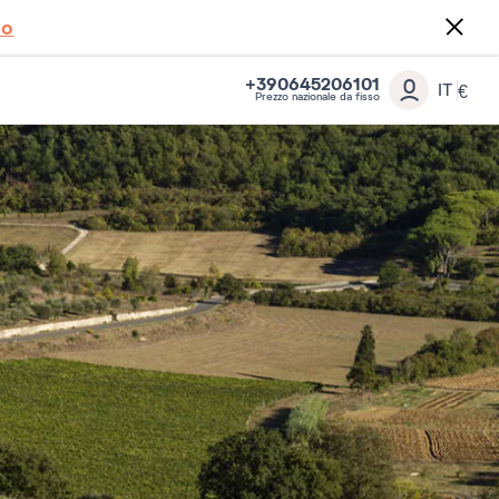
to
+390645206101
IT
€
Prezzo nazionale da fisso