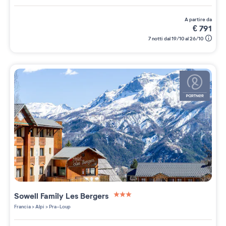
a partire da
€
791
7 notti dal 19/10 al 26/10
Sowell Family Les Bergers
3 étoiles sur 5
Francia
>
Alpi
>
Pra-Loup