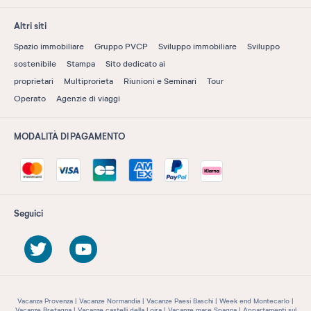
Altri siti
Spazio immobiliare
Gruppo PVCP
Sviluppo immobiliare
Sviluppo
sostenibile
Stampa
Sito dedicato ai
proprietari
Multiprorieta
Riunioni e Seminari
Tour
Operato
Agenzie di viaggi
MODALITÀ DI PAGAMENTO
Seguici
Vacanza Provenza
Vacanze Normandia
Vacanze Paesi Baschi
Week end Montecarlo
Vacanze Bretagna
Vacanze castelli della Loira
Vacanze mare Spagna
Appartamenti sul