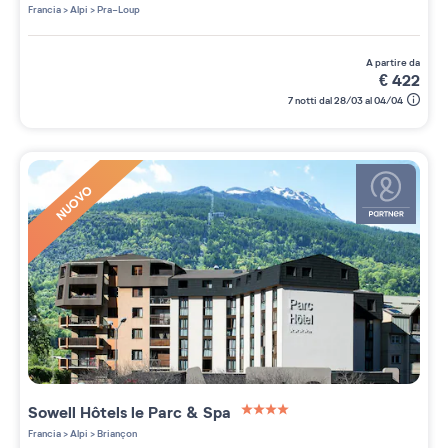
3 étoiles sur 5
Francia
>
Alpi
>
Pra-Loup
a partire da
€
422
7 notti dal 28/03 al 04/04
NUOVO
Sowell Hôtels le Parc & Spa
4 étoiles sur 5
Francia
>
Alpi
>
Briançon