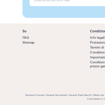
Su
Condizio
FAQ
Info legali
Sitemap
Protezione
Termini di 
Condizion
Impostazi
Condizioni 
prezzo gar
Vacanza Provenza
Vacanze Normandia
Vacanze Paesi Baschi
Week end 
Costa Azzurra