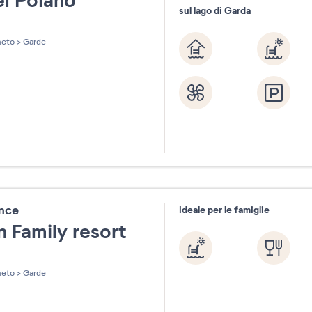
el Poiano
sul lago di Garda
les sur 5
eto
>
Garde
ence
Ideale per le famiglie
n Family resort
les sur 5
eto
>
Garde