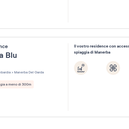
ence
Il vostro residence con access
spiaggia di Manerba
a Blu
les sur 5
bardia
>
Manerba Del Garda
ggia a meno di 300m