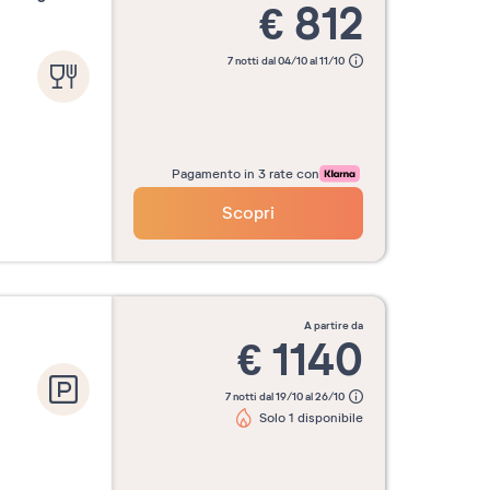
€
812
7 notti dal 04/10 al 11/10
Pagamento in 3 rate con
Scopri
a partire da
€
1140
7 notti dal 19/10 al 26/10
Solo 1 disponibile