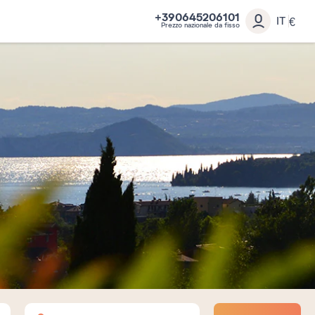
+390645206101
IT
€
Prezzo nazionale da fisso
Adulti
Bambini
Neonati