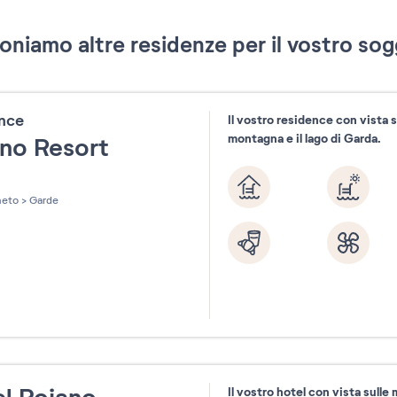
oniamo altre residenze per il vostro sog
ence
Il vostro residence con vista s
montagna e il lago di Garda.
ano Resort
les sur 5
eto
>
Garde
Il vostro hotel con vista sull