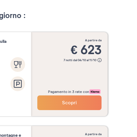
giorno :
a partire da
ulla
€
623
7 notti dal 04/10 al 11/10
Pagamento in 3 rate con
Scopri
a partire da
e montagne e