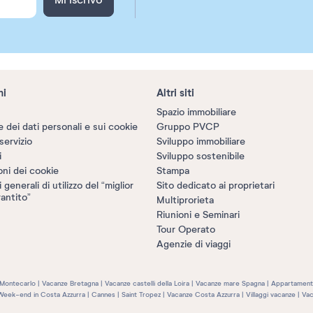
Mi iscrivo
ni
Altri siti
Spazio immobiliare
 dei dati personali e sui cookie
Gruppo PVCP
servizio
Sviluppo immobiliare
i
Sviluppo sostenibile
oni dei cookie
Stampa
generali di utilizzo del “miglior
Sito dedicato ai proprietari
antito”
Multiprorieta
Riunioni e Seminari
Tour Operato
Agenzie di viaggi
Montecarlo
Vacanze Bretagna
Vacanze castelli della Loira
Vacanze mare Spagna
Appartamenti
Week-end in Costa Azzurra
Cannes
Saint Tropez
Vacanze Costa Azzurra
Villaggi vacanze
Vac