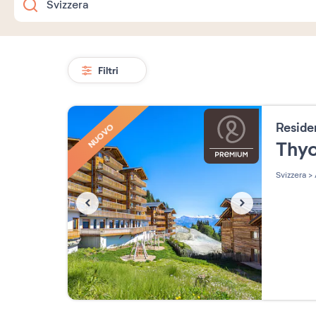
Filtri
Resid
NUOVO
Thy
Svizzera
>