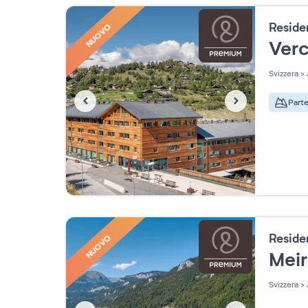
Resid
NUOVO
Ver
Svizzera
>
Parte
Resid
NUOVO
Mei
Svizzera
>