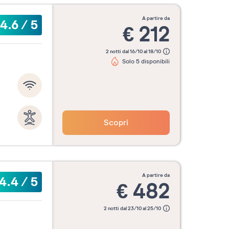
re
Ottobre
Novembre
Dicemb
2026
2026
2026
a partire da
4.6
/
5
€
212
2 notti dal 16/10 al 18/10
Solo 5 disponibili
search_date_submit
Scopri
a partire da
4.4
/
5
€
482
2 notti dal 23/10 al 25/10