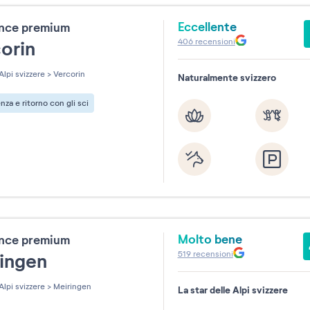
Agosto
Settemb
2026
2026
Eccellente
ence premium
406
recensioni
corin
Alpi svizzere
>
Vercorin
Naturalmente svizzero
search_date_reset
nza e ritorno con gli sci
Molto bene
ence premium
519
recensioni
ringen
Alpi svizzere
>
Meiringen
La star delle Alpi svizzere