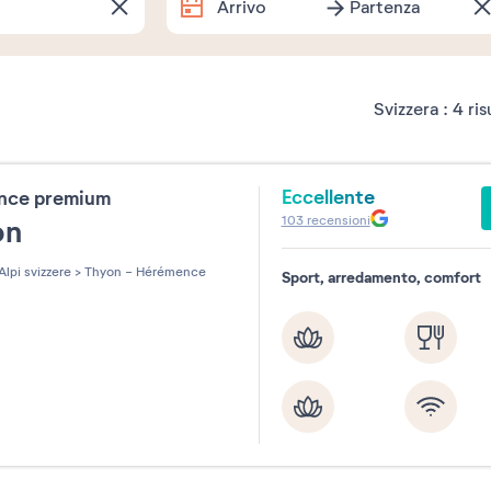
Arrivo
Partenza
Date esatte
Svizzera :
4
ris
flex_titre
Eccellente
ence premium
flex_1week
flex_2week
fl
103
recensioni
on
flex_5nights
Alpi svizzere
>
Thyon - Hérémence
Sport, arredamento, comfort
flex_titreMonth