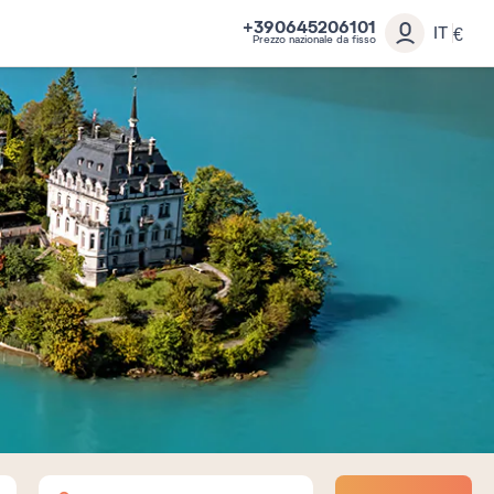
+390645206101
IT
€
Prezzo nazionale da fisso
Adulti
Bambini
Neonati