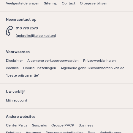
Veelgestelde vragen
Sitemap
Contact
Groepsverblijven
Neem contact op
010 798 2570
(gebruikelijke belkosten)
Voorwaarden
Disclaimer
Algemene verkoopvoorwaarden
Privacyverklaring en
cookies
Cookie-instellingen
Algemene gebruiksvoorwaarden van de
"beste prijsgarantie"
Uw verblijf
Mijn account
Andere websites
Center Parcs
Sunparks
Groupe PVCP
Business
Solutions
Vastgoed
Duurzame ontwikkeling
Pers
Website voor