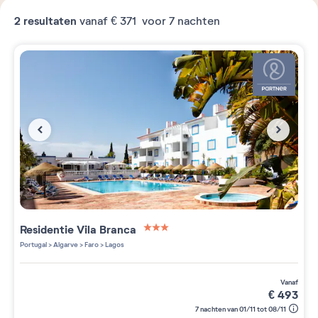
2
resultaten
vanaf
€ 371
voor 7 nachten
Residentie
Vila Branca
3 étoiles sur 5
Portugal
>
Algarve
>
Faro
>
Lagos
vanaf
€
493
7 nachten van 01/11 tot 08/11