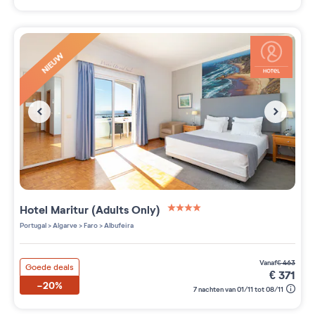
NIEUW
Hotel Maritur (Adults Only)
4 étoiles sur 5
Portugal
>
Algarve
>
Faro
>
Albufeira
vanaf
€
463
Goede deals
€
371
-20%
7 nachten van 01/11 tot 08/11