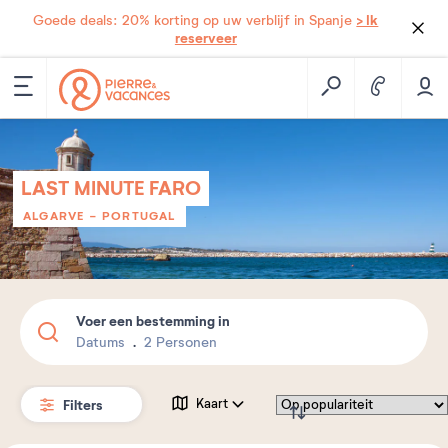
> Ik
Goede deals: 20% korting op uw verblijf in Spanje
reserveer
LAST MINUTE FARO
ALGARVE
-
PORTUGAL
Voer een bestemming in
Datums
2 Personen
Filters
Kaart