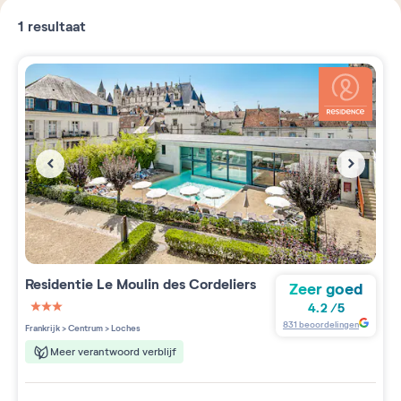
1
resultaat
Residentie
Le Moulin des Cordeliers
Zeer goed
4.2
/
5
3 étoiles sur 5
831
beoordelingen
Frankrijk
>
Centrum
>
Loches
Meer verantwoord verblijf