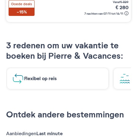
vanaf
€
329
Goede deals
€
280
-15%
7 nachten van 07/11 tot 14/11
3 redenen om uw vakantie te
boeken bij Pierre & Vacances:
Flexibel op reis
Ad
Ontdek andere bestemmingen
Aanbiedingen
Last minute