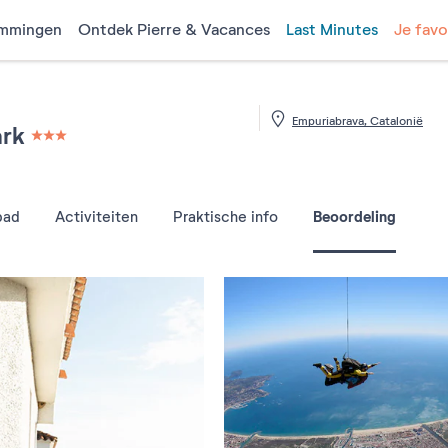
mmingen
Ontdek Pierre & Vacances
Last Minutes
Je favo
Empuriabrava, Catalonië
ark
3 étoiles sur 5
Beoordeling
bad
Activiteiten
Praktische info