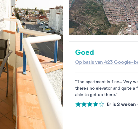
Goed
Op basis van
423 Google-be
"The apartment is fine... Very we
there's no elevator and quite a 
able to get up there."
Er is 2 weken