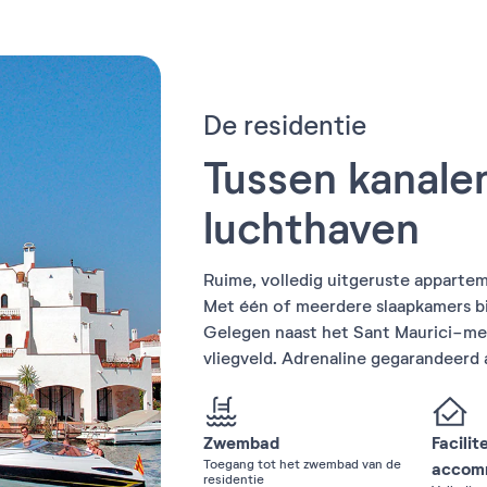
De residentie
Tussen kanalen
luchthaven
Ruime, volledig uitgeruste appart
Met één of meerdere slaapkamers bi
Gelegen naast het Sant Maurici-mee
vliegveld. Adrenaline gegarandeerd 
Zwembad
Facilit
Toegang tot het zwembad van de
accom
residentie