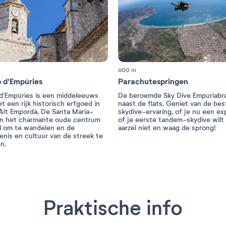
600 m
ó d'Empúries
Parachutespringen
 d'Empúries is een middeleeuws
De beroemde Sky Dive Empuriabra
t een rijk historisch erfgoed in
naast de flats. Geniet van de bes
 Alt Empordà. De Santa Maria-
skydive-ervaring, of je nu een ex
 en het charmante oude centrum
of je eerste tandem-skydive wilt
al om te wandelen en de
aarzel niet en waag de sprong!
enis en cultuur van de streek te
n.
Praktische info