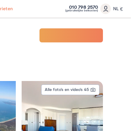
010 798 2570
rieten
NL
€
(gebruikelijke belkosten)
Alle foto's en video's
45