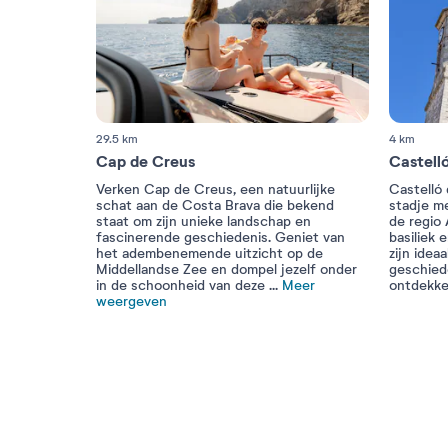
29.5 km
4 km
Cap de Creus
Castell
Verken Cap de Creus, een natuurlijke
Castelló
schat aan de Costa Brava die bekend
stadje me
staat om zijn unieke landschap en
de regio
fascinerende geschiedenis. Geniet van
basiliek
het adembenemende uitzicht op de
zijn idea
Middellandse Zee en dompel jezelf onder
geschied
in de schoonheid van deze
...
Meer
ontdekke
weergeven