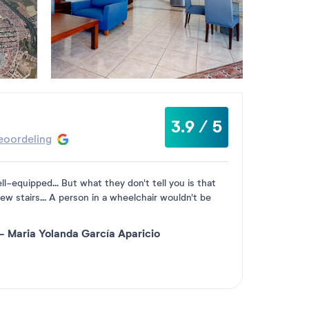
3.9 / 5
oordeling
ll-equipped... But what they don't tell you is that
few stairs... A person in a wheelchair wouldn't be
-
Maria Yolanda García Aparicio