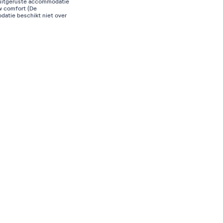
 uitgeruste accommodatie
w comfort (De
atie beschikt niet over