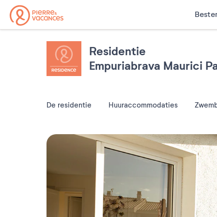
Beste
Residentie
Empuriabrava Maurici P
De residentie
Huuraccommodaties
Zwem