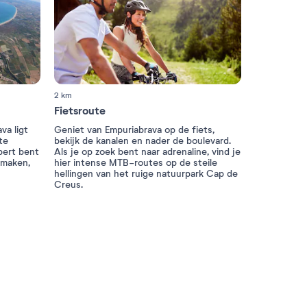
2 km
Fietsroute
va ligt
Geniet van Empuriabrava op de fiets,
te
bekijk de kanalen en nader de boulevard.
pert bent
Als je op zoek bent naar adrenaline, vind je
 maken,
hier intense MTB-routes op de steile
hellingen van het ruige natuurpark Cap de
Creus.