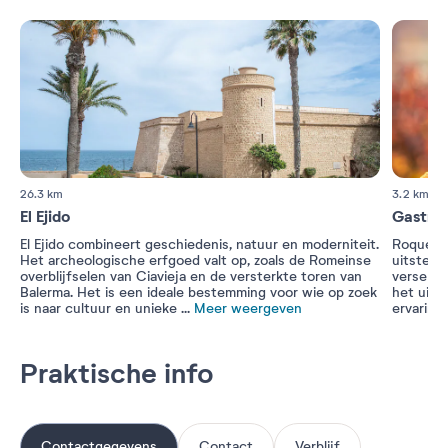
26.3 km
3.2 km
El Ejido
Gastro
El Ejido combineert geschiedenis, natuur en moderniteit.
Roquetas
Het archeologische erfgoed valt op, zoals de Romeinse
uitsteke
overblijfselen van Ciavieja en de versterkte toren van
verse ze
Balerma. Het is een ideale bestemming voor wie op zoek
het uitz
is naar cultuur en unieke
...
Meer weergeven
ervaring
Praktische info
Contactgegevens
Contact
Verblijf