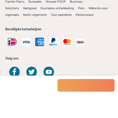
Center Parcs
Sunparks
Groupe PVCP
Business
Solutions
Vastgoed
Duurzame ontwikkeling
Pers
Website voor
eigenaars
Multi-eigendom
Tour operators
Reisbureaus
Beveiligde betaalwijzen
Volg ons