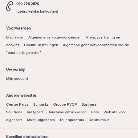
010 798 2570
(gebruikelijke belkosten)
Voorwaarden
Disclaimer
Algemene verkoopvoorwaarden
Privacyverklaring en
cookies
Cookie-instellingen
Algemene gebruiksvoorwaarden van de
"beste prijsgarantie"
Uw verblijf
Mijn account
Andere websites
Center Parcs
Sunparks
Groupe PVCP
Business
Solutions
Vastgoed
Duurzame ontwikkeling
Pers
Website voor
eigenaars
Multi-eigendom
Tour operators
Reisbureaus
Beveiligde betaalwijzen