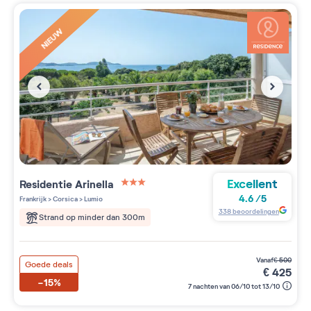
NIEUW
Excellent
Residentie
Arinella
3 étoiles sur 5
4.6
/
5
Frankrijk
>
Corsica
>
Lumio
338
beoordelingen
Strand op minder dan 300m
vanaf
€
500
Goede deals
€
425
-15%
7 nachten van 06/10 tot 13/10