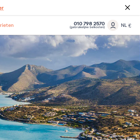
er
010 798 2570
rieten
NL
€
(gebruikelijke belkosten)