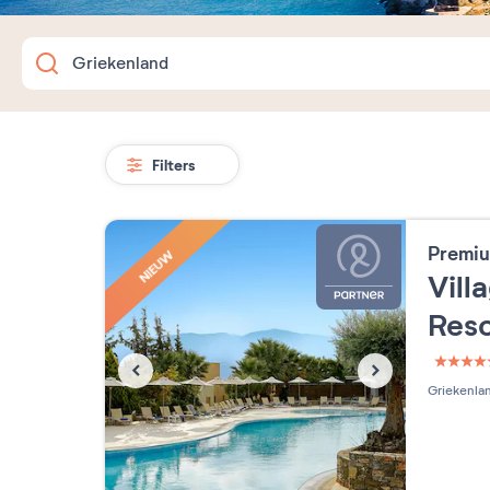
Filters
Premiu
NIEUW
Vill
Res
5 étoi
Griekenla