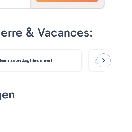
ierre & Vacances:
een zaterdagfiles meer!
Koolstofarm
gen