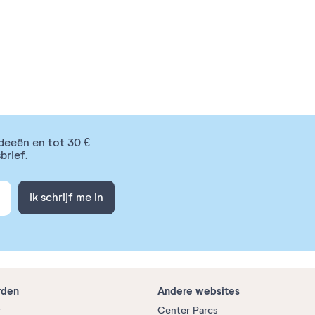
deeën en tot 30 €
brief.
Ik schrijf me in
rden
Andere websites
r
Center Parcs