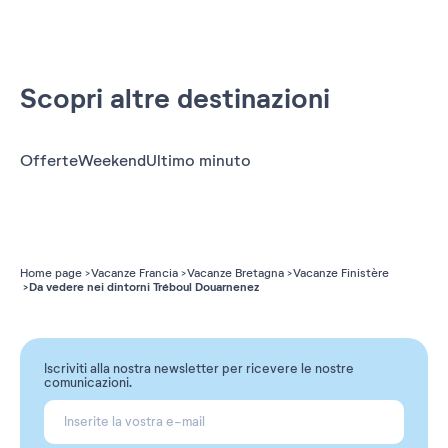
Scopri altre destinazioni
Offerte
Weekend
Ultimo minuto
Home page
Vacanze Francia
Vacanze Bretagna
Vacanze Finistère
Da vedere nei dintorni Tréboul Douarnenez
Iscriviti alla nostra newsletter per ricevere le nostre
comunicazioni.