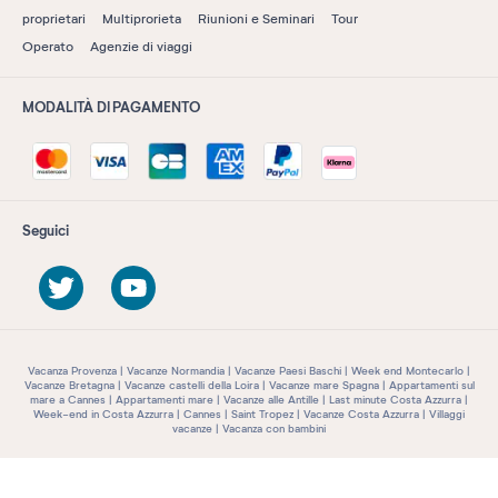
proprietari
Multiprorieta
Riunioni e Seminari
Tour
Operato
Agenzie di viaggi
MODALITÀ DI PAGAMENTO
Seguici
Vacanza Provenza
Vacanze Normandia
Vacanze Paesi Baschi
Week end Montecarlo
Vacanze Bretagna
Vacanze castelli della Loira
Vacanze mare Spagna
Appartamenti sul
mare a Cannes
Appartamenti mare
Vacanze alle Antille
Last minute Costa Azzurra
Week-end in Costa Azzurra
Cannes
Saint Tropez
Vacanze Costa Azzurra
Villaggi
vacanze
Vacanza con bambini