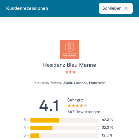
Kundenrezensionen
Schließen
Residenz Bleu Marine
3 étoiles sur 5
Rue Louis Pasteur, 33680 Lacanau, Frankreich
4.1
Sehr gut
847 Bewertungen
5
42.3 %
4
32.3 %
3
12.3 %