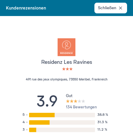
Kundenrezensionen
Schließen
Residenz Les Ravines
3 étoiles sur 5
491 rue des jeux olympiques, 73550 Meribel, Frankreich
3.9
Gut
134 Bewertungen
5
38.8 %
4
31.3 %
3
11.2 %