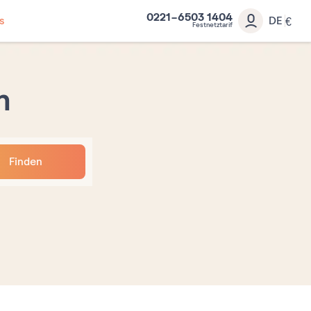
0221-6503 1404
s
DE
€
Festnetztarif
n
Finden