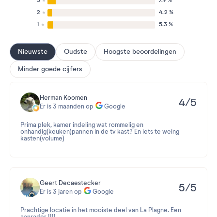
3
7.9 %
2
4.2 %
1
5.3 %
Nieuwste
Oudste
Hoogste beoordelingen
Minder goede cijfers
Herman Koomen
4/5
Er is 3 maanden op
Google
Prima plek, kamer indeling wat rommelig en
onhandig(keuken)pannen in de tv kast? En iets te weing
kasten(volume)
Geert Decaestecker
5/5
Er is 3 jaren op
Google
Prachtige locatie in het mooiste deel van La Plagne. Een