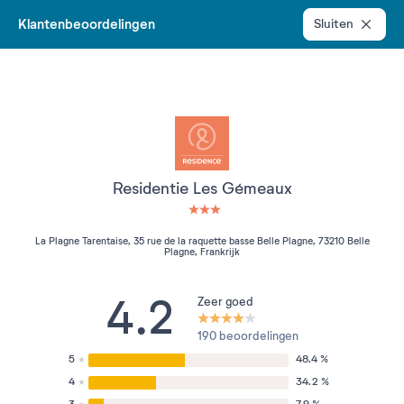
Klantenbeoordelingen
Sluiten
Residentie Les Gémeaux
3 étoiles sur 5
La Plagne Tarentaise, 35 rue de la raquette basse Belle Plagne, 73210 Belle
Plagne, Frankrijk
4.2
Zeer goed
190 beoordelingen
5
48.4 %
4
34.2 %