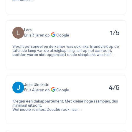
aanrader !!!!
Beoordeling 2023-04-06 09:04:21
Bedankt voor je positieve beoordeling en de vijf sterren,
Geert!
Het doet ons veel plezier te lezen dat je het een aanrader
vindt en dat je genoten hebt van de prachtige omgeving!
Lars
1/5
Tot ziens!
Er is 3 jaren op
Google
Het Pierre & Vacances team
Slecht personeel en de kamer was ook niks, Brandvlek op de
tafel, de lamp van de afzuigkap hing half op het aanrecht,
bedden waren niet opgemaakt en de slaapbank was half
ingeklapt.
Voor mij geen Résidence Les Gémeaux meer.
Jose Ulenkate
4/5
Er is 4 jaren op
Google
Kregen een dakappartement. Met kleine hoge raampjes, dus
minimaal uitzicht.
Wel mooie ruimtes. Douche rook naar
schimmel,douchegordijn beschimmeld. Wel prima
douchestraal. Keukenspullen voldoende. Onhandig dat je 2
liften nodig hebt die ver uit elkaar liggen. Parkeergarage
geen dakkoffer mogelijk in hoogte. Dorp prima!