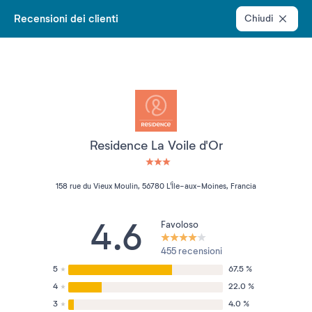
Recensioni dei clienti
Chiudi
Residence La Voile d'Or
3 étoiles sur 5
158 rue du Vieux Moulin, 56780 L'Île-aux-Moines, Francia
4.6
Favoloso
455 recensioni
5
67.5 %
4
22.0 %
3
4.0 %