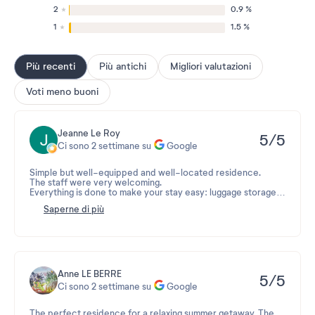
2
0.9 %
1
1.5 %
Più recenti
Più antichi
Migliori valutazioni
Voti meno buoni
Jeanne Le Roy
5/5
Ci sono 2 settimane su
Google
Simple but well-equipped and well-located residence.
The staff were very welcoming.
Everything is done to make your stay easy: luggage storage,
on-site bike rental, and proximity to shops.
Saperne di più
The island is perfect for disconnecting!
Anne LE BERRE
5/5
Ci sono 2 settimane su
Google
The perfect residence for a relaxing summer getaway. The