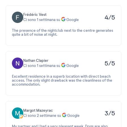
Frédéric Vest
4/5
Ci sono 1 settimana su
Google
The presence of the nightclub next to the centre generates
quite a bit of noise at night.
Nathan Clapier
5/5
Ci sono 1 settimana su
Google
Excellent residence in a superb location with direct beach
access. The only slight drawback was the cleanliness of the
accommodation.
Margot Mazeyrac
3/5
Ci sono 2 settimane su
Google
My partner and I had a very pleasant week. Dogs are also