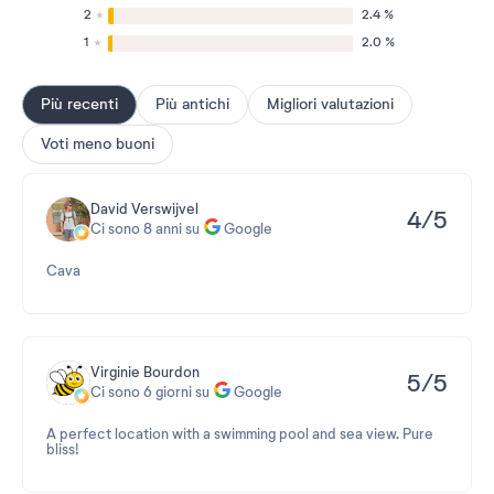
2
2.4 %
1
2.0 %
Più recenti
Più antichi
Migliori valutazioni
Voti meno buoni
David Verswijvel
4/5
Ci sono 8 anni su
Google
Cava
Virginie Bourdon
5/5
Ci sono 6 giorni su
Google
A perfect location with a swimming pool and sea view. Pure
bliss!