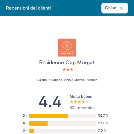
Recensioni dei clienti
Chiudi
Residence Cap Morgat
3 étoiles sur 5
2 a rue Ruliannec, 29160 Crozon, Francia
4.4
Molto buono
501 recensioni
5
58.7 %
4
27.7 %
3
7.0 %