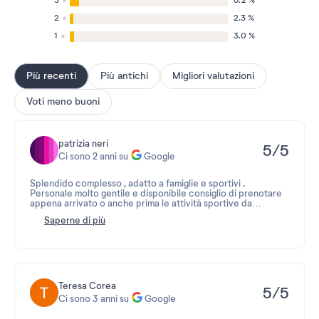
3
6.2 %
2
2.3 %
1
3.0 %
Più recenti
Più antichi
Migliori valutazioni
Voti meno buoni
patrizia neri
5/5
Ci sono 2 anni su
Google
Splendido complesso , adatto a famiglie e sportivi .
Personale molto gentile e disponibile consiglio di prenotare
appena arrivato o anche prima le attività sportive da
svolgere
Saperne di più
Teresa Corea
5/5
Ci sono 3 anni su
Google