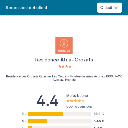
Recensioni dei clienti
Chiudi
Residence Atria-Crozats
4 étoiles sur 5
Résidence Les Crozats Quartier Les Crozats Montée du sirius Avoriaz 1800, 74110
Avoriaz, Francia
4.4
Molto buono
853 recensioni
5
55.5 %
4
30.5 %