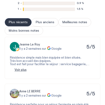
2
0.9 %
1
1.5 %
Plus récents
Plus anciens
Meilleures notes
Moins bonnes notes
Jeanne Le Roy
5/5
Il y a 2 semaines sur
Google
Résidence simple mais bien équipée et bien située.
Très bon accueil des équipes.
Tout est fait pour faciliter le séjour : service bagagerie,
location de vélo sur place, proximité des commerces.
Voir plus
L'île invite à la déconnexion !
Anne LE BERRE
5/5
Il y a 2 semaines sur
Google
Résidence parfaite pour un séjour farniente en plein été.