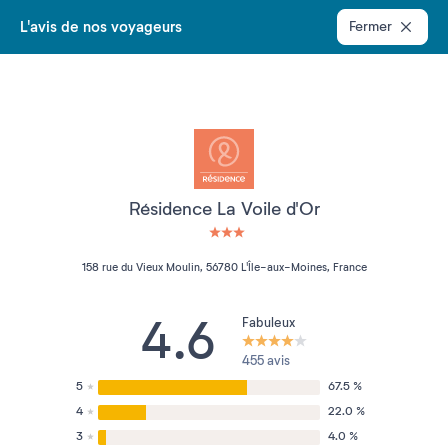
L'avis de nos voyageurs
Fermer
Résidence La Voile d'Or
3 étoiles sur 5
158 rue du Vieux Moulin, 56780 L'Île-aux-Moines, France
4.6
Fabuleux
455 avis
5
67.5 %
4
22.0 %
3
4.0 %