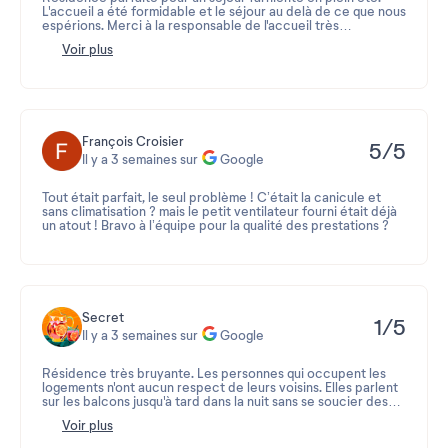
L'accueil a été formidable et le séjour au delà de ce que nous
espérions. Merci à la responsable de l'accueil très
compétente et très sympathique pour sa disponibilité, sa
Voir plus
gentillesse et ses conseils.
François Croisier
5/5
Il y a 3 semaines sur
Google
Tout était parfait, le seul problème ! C’était la canicule et
sans climatisation ? mais le petit ventilateur fourni était déjà
un atout ! Bravo à l’équipe pour la qualité des prestations ?
Secret
1/5
Il y a 3 semaines sur
Google
Résidence très bruyante. Les personnes qui occupent les
logements n'ont aucun respect de leurs voisins. Elles parlent
sur les balcons jusqu'à tard dans la nuit sans se soucier des
autres qui dorment. Ce n'est pas parce que nous sommes en
Avis 2026-07-24 12:47:22
Voir plus
vacances que tout le monde se couche à 2 heures du mat !
Les vacances c'est aussi fait pour se reposer. Je ne parle pas
Merci d'avoir pris le temps de partager votre retour sur