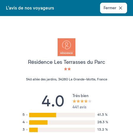
L'avis de nos voyageurs
Fermer
Résidence Les Terrasses du Parc
2 étoiles sur 5
546 allée des jardins, 34280 La Grande-Motte, France
4.0
Très bien
441 avis
5
41.3 %
4
28.3 %
3
13.2 %