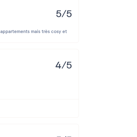
5/5
 appartements mais très cosy et
4/5
 pour de belles promenades en