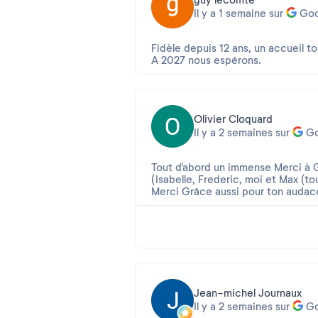
guy lecomte
Il y a 1 semaine sur
Goo
Fidèle depuis 12 ans, un accueil to
A 2027 nous espérons.
Olivier Cloquard
Il y a 2 semaines sur
Go
Tout d'abord un immense Merci à Grâce (Catwoman) 
(Isabelle, Frederic, moi et Max (to
Merci Grâce aussi pour ton audace, 
Merci à la résidence
O-C
Jean-michel Journaux
Il y a 2 semaines sur
Go