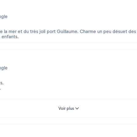
gle
la mer et du très joli port Guillaume. Charme un peu désuet des
 enfants.
gle
s.
.
 plaisance et bien situé à mi-chemin entre Houlgate et Cabourg
Voir plus