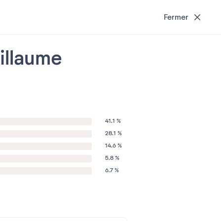
Fermer
illaume
41.1 %
28.1 %
14.6 %
5.8 %
6.7 %