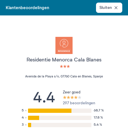
Klantenbeoordelingen
Sluiten
Residentie Menorca Cala Blanes
3 étoiles sur 5
Avenida de la Playa s/n, 07760 Cala en Blanes, Spanje
4.4
Zeer goed
297 beoordelingen
5
68.7 %
4
17.8 %
3
5.4 %