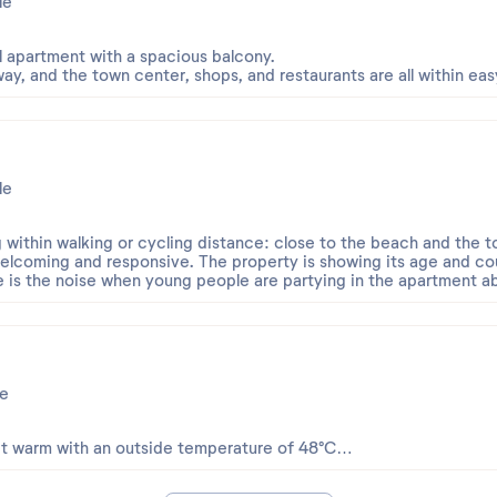
le
 avis sur la page de l'établissement concerné afin que l'équipe en
l apartment with a spacious balcony.
porter une réponse adaptée.
way, and the town center, shops, and restaurants are all within ea
mpréhension et vous souhaitons une belle continuation.
le
g within walking or cycling distance: close to the beach and the 
welcoming and responsive. The property is showing its age and cou
e is the noise when young people are partying in the apartment 
e
bit warm with an outside temperature of 48°C…