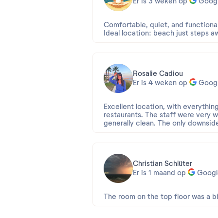
Er is 3 weken op
Goog
séjour.
Nous vous invitons à publier votre
Comfortable, quiet, and functiona
prendre connaissance et vous ap
Ideal location: beach just steps a
Nous vous remercions de votre co
L'équipe Pierre & Vacances
Rosalie Cadiou
Er is 4 weken op
Goog
Excellent location, with everythin
restaurants. The staff were very 
generally clean. The only downsid
Christian Schlüter
Er is 1 maand op
Googl
The room on the top floor was a 