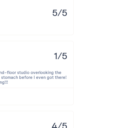
5/5
1/5
und-floor studio overlooking the
y stomach before I even got there!
ng!!!
un hébergement Pierre & Vacances.
4/5
e le Wi-Fi sont inclus dans le