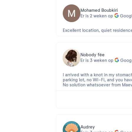
Mohamed Boubkiri
Er is 2 weken op
Goog
Excellent location, quiet residen
Nobody fée
Er is 3 weken op
Goog
I arrived with a knot in my stomac
parking lot, no Wi-Fi, and you hav
No solution whatsoever from Maeva
Beoordeling 2026-07-16 08:37:3
Bonjour,
Nous sommes désolés de lire votr
Toutefois, après lecture de votr
Audrey
À titre d'information, au sein de la