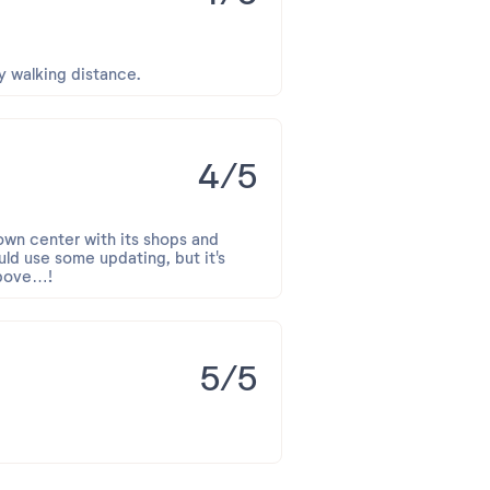
 charge de votre séjour puisse en
sy walking distance.
4/5
town center with its shops and
ld use some updating, but it's
above…!
5/5