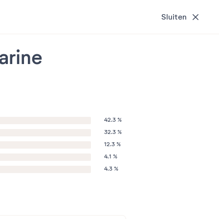
Sluiten
arine
42.3 %
32.3 %
12.3 %
4.1 %
4.3 %