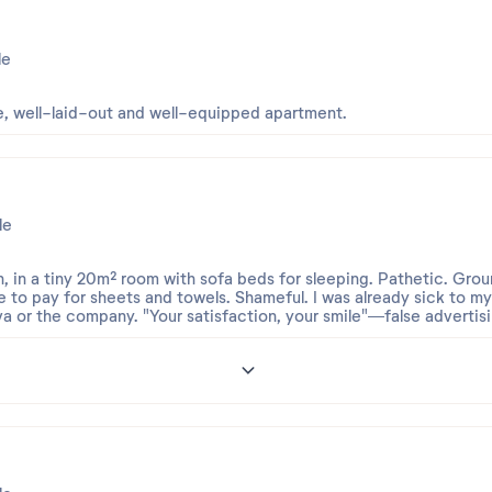
le
ce, well-laid-out and well-equipped apartment.
le
h, in a tiny 20m² room with sofa beds for sleeping. Pathetic. Gro
e to pay for sheets and towels. Shameful. I was already sick to m
 or the company. "Your satisfaction, your smile"—false advertisi
2
e déception.
e commentaire, il semble que votre expérience ne concerne pas 
 résidence Bleu Marine, le linge de lit, le linge de toilette ainsi qu